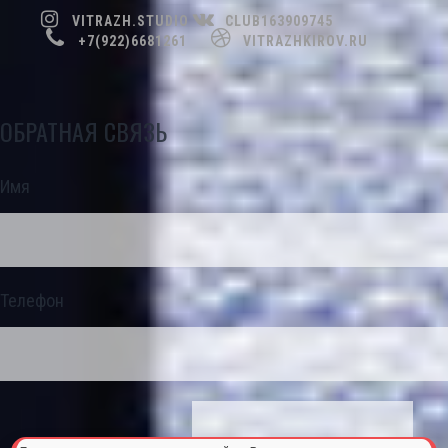
VITRAZH.STUDIO
CLUB163909745
+7(922)6681261
VITRAZHKIROV.RU
ОБРАТНАЯ СВЯЗЬ
Имя
Телефон